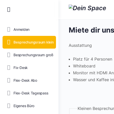
Toggle
Side
Panel
Miete dir un
Anmelden
Besprechungsraum klein
Ausstattung
Besprechungsraum groß
Platz für 4 Personen
Whiteboard
Fix-Desk
Monitor mit HDMI An
Wasser und Kaffee in
Flex-Desk Abo
Flex-Desk Tagespass
Eigenes Büro
Kleinen Besprechu