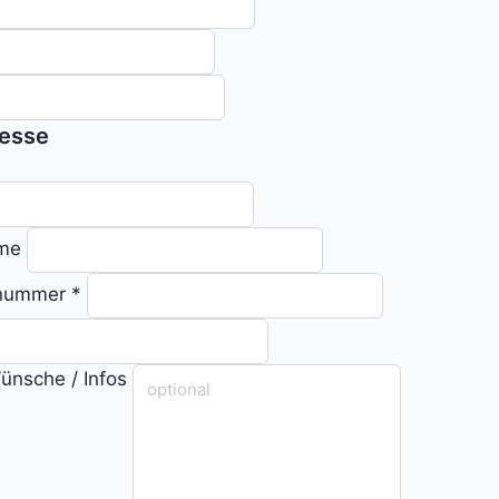
esse
ame
snummer
*
ünsche / Infos